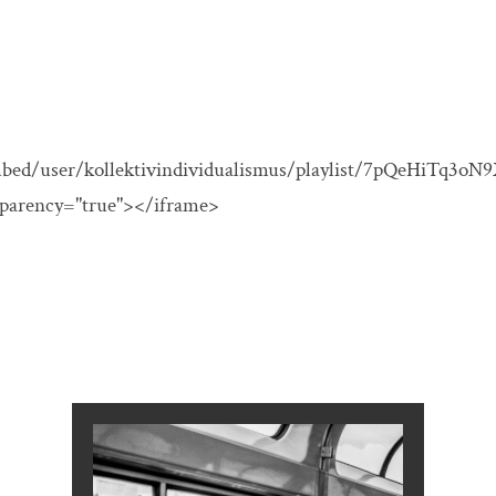
embed/user/kollektivindividualismus/playlist/7pQeHiTq3
sparency="true"></iframe>