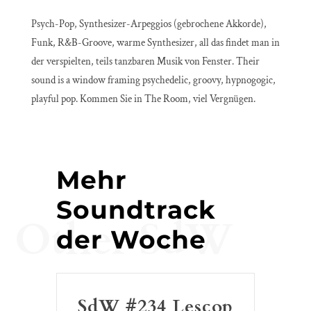
Psych-Pop, Synthesizer-Arpeggios (gebrochene Akkorde),
Funk, R&B-Groove, warme Synthesizer, all das findet man in
der verspielten, teils tanzbaren Musik von Fenster. Their
sound is a window framing psychedelic, groovy, hypnogogic,
playful pop. Kommen Sie in The Room, viel Vergnügen.
Mehr
Soundtrack
Other SdW
der Woche
SdW #234 Lescop