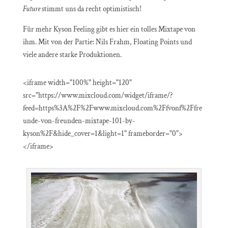
Future
stimmt uns da recht optimistisch!
Für mehr Kyson Feeling gibt es hier ein tolles Mixtape von
ihm. Mit von der Partie: Nils Frahm, Floating Points und
viele andere starke Produktionen.
<iframe width="100%" height="120"
src="https://www.mixcloud.com/widget/iframe/?
feed=https%3A%2F%2Fwww.mixcloud.com%2Ffvonf%2Ffre
unde-von-freunden-mixtape-101-by-
kyson%2F&hide_cover=1&light=1" frameborder="0">
</iframe>