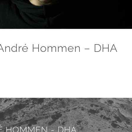
3 André Hommen – DHA
É HOMMEN - DHA