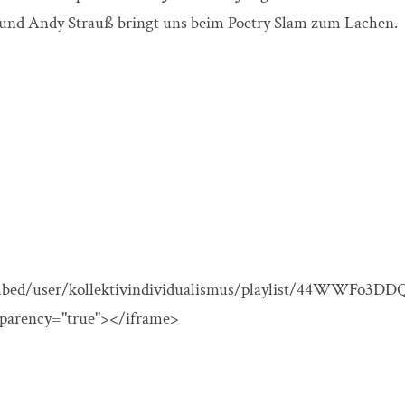
e und Andy Strauß bringt uns beim Poetry Slam zum Lachen.
m/embed/user/kollektivindividualismus/playlist/44WWFo
sparency="true"></iframe>