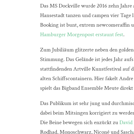
Das MS Dockville wurde 2016 zehn Jahre al
Hansestadt tanzen und campen vier Tage l
Booking ist bunt, extrem newcomeraffin u
Hamburger Morgenpost erstaunt fest
.
Zum Jubiliäum glitzerte neben den gold
Stimmung. Das Gelände ist jedes Jahr aufs
stattfindenden Artville Kunstfestival a
alten Schiffscontainern. Hier fakelt And
spielt das Bigband Ensemble Meute direk
Das Publikum ist sehr jung und durchmisc
dabei beim Mitsingen korrigiert zu werden
Die Beine bewegen sich enzückt zu
David
Rodhad, Monoschwarz, Niconé und Sascha B