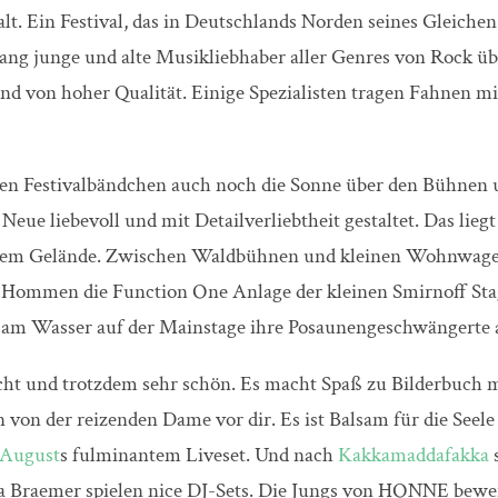
t. Ein Festival, das in Deutschlands Norden seines Gleichen
ang junge und alte Musikliebhaber aller Genres von Rock ü
nd von hoher Qualität. Einige Spezialisten tragen Fahnen 
enen Festivalbändchen auch noch die Sonne über den Bühne
 Neue liebevoll und mit Detailverliebtheit gestaltet. Das li
uf dem Gelände. Zwischen Waldbühnen und kleinen Wohnwage
re Hommen die Function One Anlage der kleinen Smirnoff St
t am Wasser auf der Mainstage ihre Posaunengeschwängerte 
ht und trotzdem sehr schön. Es macht Spaß zu Bilderbuch m
 von der reizenden Dame vor dir. Es ist Balsam für die Seel
 August
s fulminantem Liveset. Und nach
Kakkamaddafakka
raemer spielen nice DJ-Sets. Die Jungs von HONNE beweisen