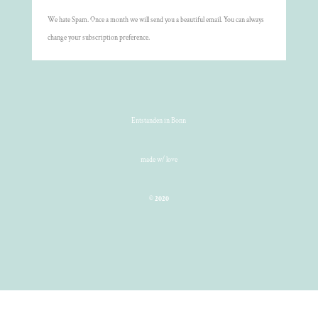
We hate Spam. Once a month we will send you a beautiful email. You can always
change your subscription preference.
Entstanden in Bonn
made w/ love
©
2020