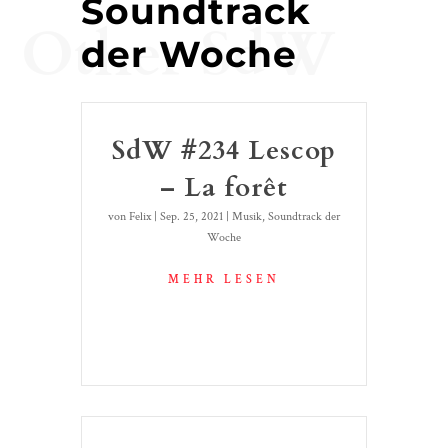
Soundtrack
Other SdW
der Woche
SdW #234 Lescop
– La forêt
von
Felix
|
Sep. 25, 2021
|
Musik
,
Soundtrack der
Woche
MEHR LESEN