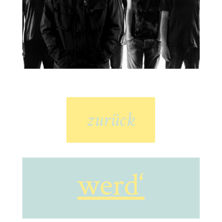
zurück
werd‘