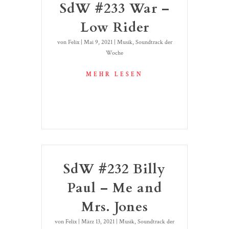
SdW #233 War –
Low Rider
von
Felix
|
Mai 9, 2021
|
Musik
,
Soundtrack der
Woche
MEHR LESEN
SdW #232 Billy
Paul – Me and
Mrs. Jones
von
Felix
|
März 13, 2021
|
Musik
,
Soundtrack der