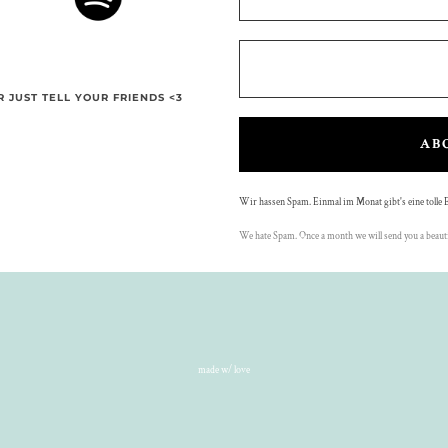
R JUST TELL YOUR FRIENDS <3
AB
Wir hassen Spam. Einmal im Monat gibt's eine tolle 
We hate Spam. Once a month we will send you a beauti
made w/ love