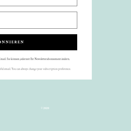
ONNIEREN
Email. Sie können jederzeit Ihr Newsletterabonnement ändern.
ful email. You can always change your subscription preference.
©
2020