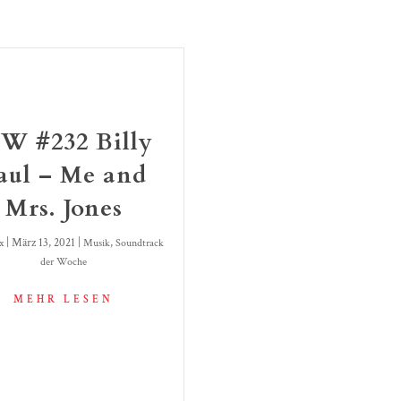
W #232 Billy
aul – Me and
Mrs. Jones
|
März 13, 2021
|
,
x
Musik
Soundtrack
der Woche
MEHR LESEN