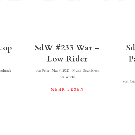
cop
SdW #233 War –
Sd
Low Rider
P
von
|
Mai 9, 2021
|
,
ndtrack
Felix
Musik
Soundtrack
der Woche
von
Feli
MEHR LESEN