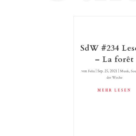
SdW #234 Les
– La forêt
von
|
Sep. 25, 2021
|
,
Felix
Musik
Sou
der Woche
MEHR LESEN