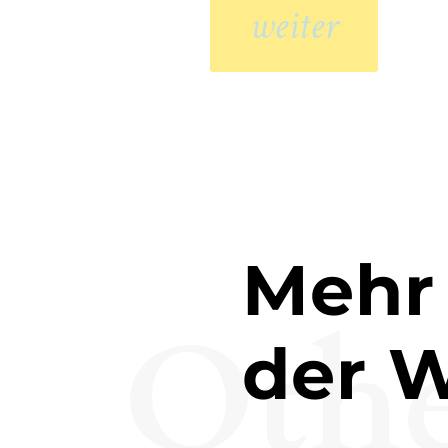
weiter
Mehr
Oth
der 