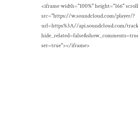
<iframe width="100%" height="166" scrol
src="https://w.soundcloud.com/player/?
url=https%3A//api.soundcloud.com/trac
hide_related=false&show_comments=tru
ser=true"></iframe>