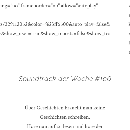
ling="no" frameborder="no" allow="autoplay"
ks/329112052&color=%23ff5500&auto_play=false&
e&show_user=true&show_reposts=false&show_tea
Soundtrack der Woche #106
Über Geschichten braucht man keine
Geschichten schreiben.
Höre nun auf zu lesen und höre der