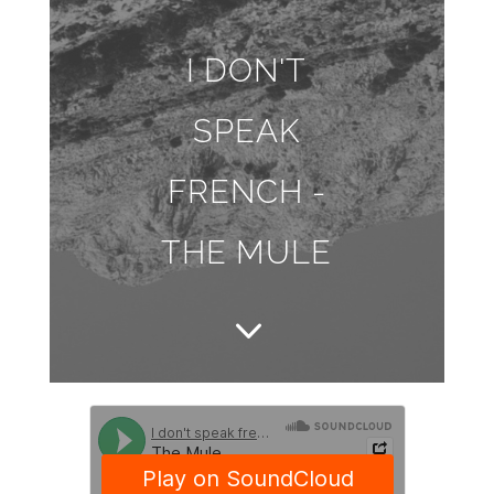
I DON'T
SPEAK
FRENCH -
THE MULE
3