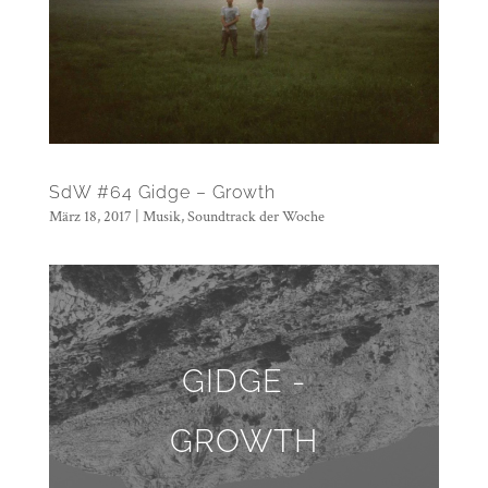
SdW #64 Gidge – Growth
März 18, 2017
|
Musik
,
Soundtrack der Woche
GIDGE -
GROWTH