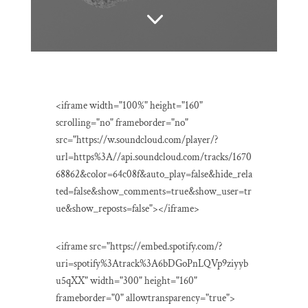
3
<iframe width="100%" height="160"
scrolling="no" frameborder="no"
src="https://w.soundcloud.com/player/?
url=https%3A//api.soundcloud.com/tracks/1670
68862&color=64c08f&auto_play=false&hide_rela
ted=false&show_comments=true&show_user=tr
ue&show_reposts=false"></iframe>
<iframe src="https://embed.spotify.com/?
uri=spotify%3Atrack%3A6bDGoPnLQVp9ziyyb
u5qXX" width="300" height="160"
frameborder="0" allowtransparency="true">