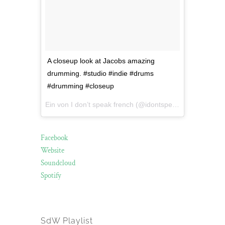
A closeup look at Jacobs amazing
drumming. #studio #indie #drums
#drumming #closeup
Ein von I don’t speak french (@idontspeakfrenchband) gepostetes Video am
Facebook
Website
Soundcloud
Spotify
SdW Playlist