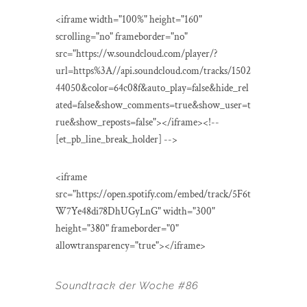
<iframe width="100%" height="160"
scrolling="no" frameborder="no"
src="https://w.soundcloud.com/player/?
url=https%3A//api.soundcloud.com/tracks/1502
44050&color=64c08f&auto_play=false&hide_rel
ated=false&show_comments=true&show_user=t
rue&show_reposts=false"></iframe><!--
[et_pb_line_break_holder] -->
<iframe
src="https://open.spotify.com/embed/track/5F6t
W7Ye48di78DhUGyLnG" width="300"
height="380" frameborder="0"
allowtransparency="true"></iframe>
Soundtrack der Woche #86