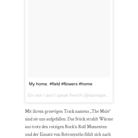
My home. #field #flowers #home
Ein von I don’t speak french (@idontspeakfrenchband) gepostetes Foto am
Mit ihrem groovigen Track namens „The Mule“
sind sie uns aufgefallen. Das Stück strahlt Wärme
aus trotz den rotzigen Rock’n Roll Momenten
und der Einsatz von Retrosynths fühlt sich nach