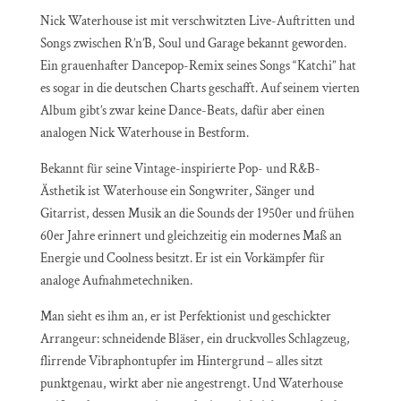
Nick Waterhouse ist mit verschwitzten Live-Auftritten und
Songs zwischen R’n’B, Soul und Garage bekannt geworden.
Ein grauenhafter Dancepop-Remix seines Songs “Katchi” hat
es sogar in die deutschen Charts geschafft. Auf seinem vierten
Album gibt’s zwar keine Dance-Beats, dafür aber einen
analogen Nick Waterhouse in Bestform.
Bekannt für seine Vintage-inspirierte Pop- und R&B-
Ästhetik ist Waterhouse ein Songwriter, Sänger und
Gitarrist, dessen Musik an die Sounds der 1950er und frühen
60er Jahre erinnert und gleichzeitig ein modernes Maß an
Energie und Coolness besitzt. Er ist ein Vorkämpfer für
analoge Aufnahmetechniken.
Man sieht es ihm an, er ist Perfektionist und geschickter
Arrangeur: schneidende Bläser, ein druckvolles Schlagzeug,
flirrende Vibraphontupfer im Hintergrund – alles sitzt
punktgenau, wirkt aber nie angestrengt. Und Waterhouse