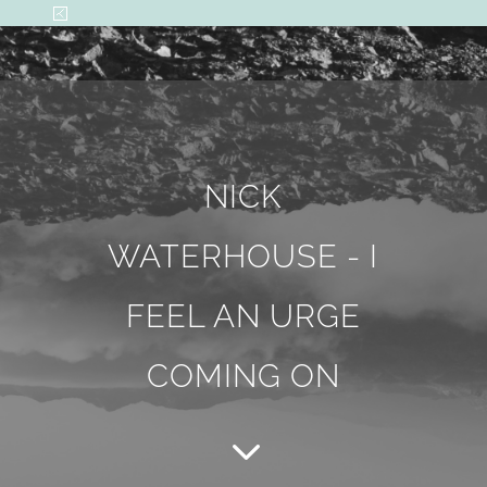
NICK
WATERHOUSE - I
FEEL AN URGE
COMING ON
3