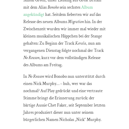
Simon Green, unser Liebling aus Great Britain
mit dem Alias
Bonobo
sein sechstes
Album
angekündigt
hat. Seitdem fieberten wir auf das
Release des neuen Albums
Migration
hin. In der
Zwischenzeit wurden wir immer mal wieder mit
kleinen musikalischen Häppchen bei der Stange
gehalten: Zu Beginn der Track
Kerala
, nun am
vergangenen Dienstag folgte nochmal der Track
No Reason
, kurz vor dem vollständigen Release
des Albums am Freitag.
In
No Reason
wird Bonobo nun unterstützt durch
einen Nick Murphy… – huh, wer war das
nochmal? Auf Play gedrückt und eine vertraute
Stimme bringt die Erinnerung zurück: der
bärtige Aussie Chet Faker, seit September letzten
Jahres produziert dieser nun unter seinem
bürgerlichen Namen Nicholas „Nick“ Murphy.