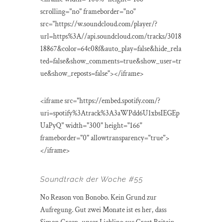
scrolling="no" frameborder="no"
src="https://w.soundcloud.com/player/?
url=https%3A//api.soundcloud.com/tracks/3018
18867&color=64c08f&auto_play=false&hide_rela
ted=false&show_comments=true&show_user=tr
ue&show_reposts=false"></iframe>
<iframe src="https://embed.spotify.com/?
uri=spotify%3Atrack%3A3aWPdd6U1xbsIEGEp
UaPyQ" width="300" height="166"
frameborder="0" allowtransparency="true">
</iframe>
Soundtrack der Woche #55
No Reason von Bonobo. Kein Grund zur
Aufregung. Gut zwei Monate ist es her, dass