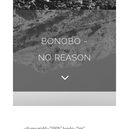
BONOBO -
NO REASON
3
<iframe width="100%" height="166"