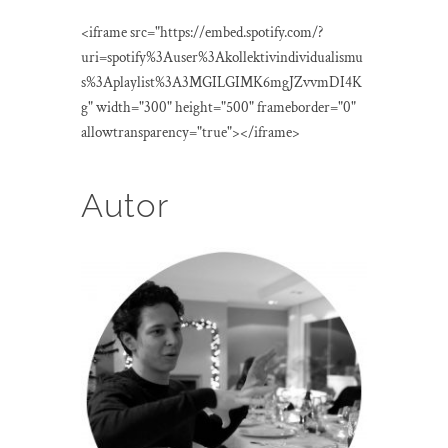
<iframe src="https://embed.spotify.com/?
uri=spotify%3Auser%3Akollektivindividualismu
s%3Aplaylist%3A3MGILGIMK6mgJZvvmDI4K
g" width="300" height="500" frameborder="0"
allowtransparency="true"></iframe>
Autor