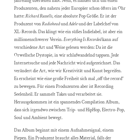
jahrelang übersehen habt. Nein, es handelt sich um einen
Produzenten, den nahezu jeder Europäer schon öfters im Ohr
hatte:
Richard Russells
, eine absolute Pop Größe. Er ist der
Produzent von
Radiohead
und
Adele
und der Labelchef von
XL-Records. Das klingt wie ein süßes Indielabel, ist aber ein
millionenschwerer Verein.
Everything Is Recorded
kann auf
verschiedene Art und Weise gelesen werden: Da ist die
Orwellsche Dystopie, in wir schlafwandelnd tappsen. Jede
Internetsuche und jede Nachricht wird aufgezeichnet. Das
verändert die Art, wie wir Kreativität und Kunst begreifen.
Es erscheint wie eine große Freiheit sich mal „off the record“
zu bewegen. Für einen Produzenten aber ist Recording
Seelenheil. Er sammelt Takes und verarbeitet sie.
Herausgekommen ist ein spannendes Compilation Album,
dass sich irgendwo zwischen Trip- und HipHop, Electro-Pop,
Soul und Ambient bewegt.
Das Album beginnt mit einem Aufnahmesignal, einem
Piepen. Ein Produzent braucht alles Material, falls der