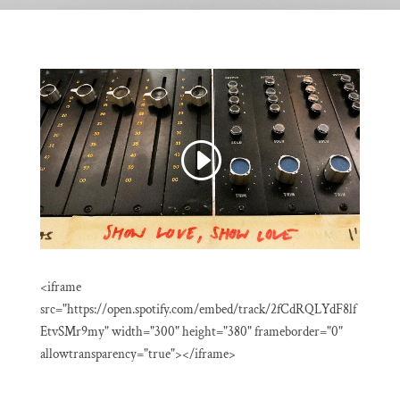
<iframe
src="https://open.spotify.com/embed/track/2fCdRQLYdF8lf
EtvSMr9my" width="300" height="380" frameborder="0"
allowtransparency="true"></iframe>