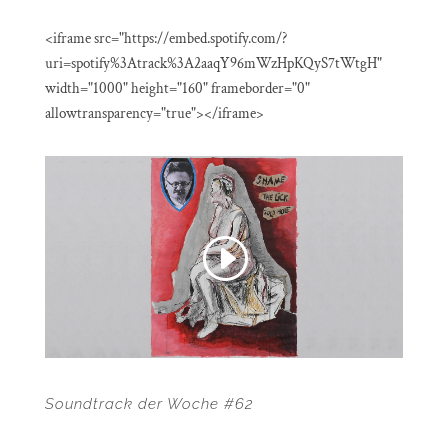
<iframe src="https://embed.spotify.com/?
uri=spotify%3Atrack%3A2aaqY96mWzHpKQyS7tWtgH"
width="1000" height="160" frameborder="0"
allowtransparency="true"></iframe>
Soundtrack der Woche #62