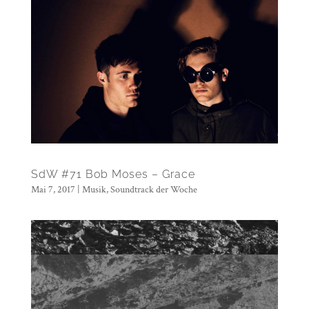
SdW #71 Bob Moses – Grace
Mai 7, 2017
|
Musik
,
Soundtrack der Woche