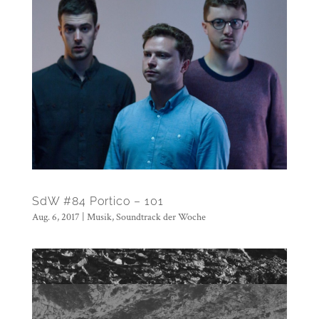
SdW #84 Portico – 101
Aug. 6, 2017
|
Musik
,
Soundtrack der Woche