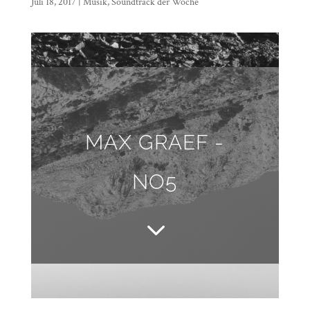
Juli 18, 2017
|
Musik
,
Soundtrack der Woche
MAX GRAEF -
NO5
3