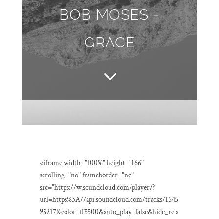
BOB MOSES -
GRACE
3
<iframe width="100%" height="166"
scrolling="no" frameborder="no"
src="https://w.soundcloud.com/player/?
url=https%3A//api.soundcloud.com/tracks/1545
95217&color=ff5500&auto_play=false&hide_rela