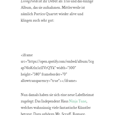
Living Fields
ist ihr Debüt als Trio und das einzige
Album, das sie aufnahmen. Mittlerweile ist
nämlich Portico Quartet wieder alive und
klingen auch sehr gut:
<iframe
src="https://open.spotify.com/embed/album/5cg
ap74loKtln5z1IVrQYk" width="300"
height="380" frameborder="0"
allowtransparency="true"></iframe>
Nun damals haben sie sich eine neue Labelheimat
zugelegt: Das Independent Haus
Ninja Tune
,
welches wahnsinnig viele fantastische Künstler
betreut. Dazu gehören Mr. Scruff, Romare,