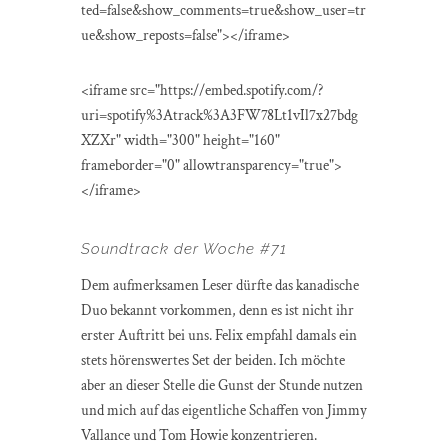
ted=false&show_comments=true&show_user=tr
ue&show_reposts=false"></iframe>
<iframe src="https://embed.spotify.com/?
uri=spotify%3Atrack%3A3FW78Lt1vIl7x27bdg
XZXr" width="300" height="160"
frameborder="0" allowtransparency="true">
</iframe>
Soundtrack der Woche #71
Dem aufmerksamen Leser dürfte das kanadische
Duo bekannt vorkommen, denn es ist nicht ihr
erster Auftritt bei uns. Felix empfahl damals ein
stets hörenswertes Set der beiden. Ich möchte
aber an dieser Stelle die Gunst der Stunde nutzen
und mich auf das eigentliche Schaffen von Jimmy
Vallance und Tom Howie konzentrieren.