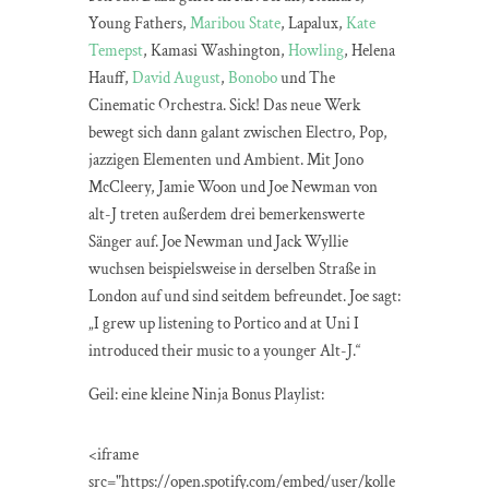
Young Fathers,
Maribou State
, Lapalux,
Kate
Temepst
, Kamasi Washington,
Howling
, Helena
Hauff,
David August
,
Bonobo
und The
Cinematic Orchestra. Sick! Das neue Werk
bewegt sich dann galant zwischen Electro, Pop,
jazzigen Elementen und Ambient. Mit Jono
McCleery, Jamie Woon und Joe Newman von
alt-J treten außerdem drei bemerkenswerte
Sänger auf. Joe Newman und Jack Wyllie
wuchsen beispielsweise in derselben Straße in
London auf und sind seitdem befreundet. Joe sagt:
„I grew up listening to Portico and at Uni I
introduced their music to a younger Alt-J.“
Geil: eine kleine Ninja Bonus Playlist:
<iframe
src="https://open.spotify.com/embed/user/kolle