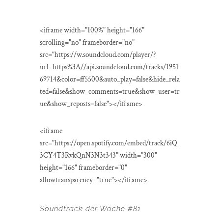
<iframe width="100%" height="166"
scrolling="no" frameborder="no"
src="https://w.soundcloud.com/player/?
url=https%3A//api.soundcloud.com/tracks/1951
69714&color=ff5500&auto_play=false&hide_rela
ted=false&show_comments=true&show_user=tr
ue&show_reposts=false"></iframe>
<iframe
src="https://open.spotify.com/embed/track/6iQ
3CY4T3RvkQnN3N3t343" width="300"
height="166" frameborder="0"
allowtransparency="true"></iframe>
Soundtrack der Woche #81