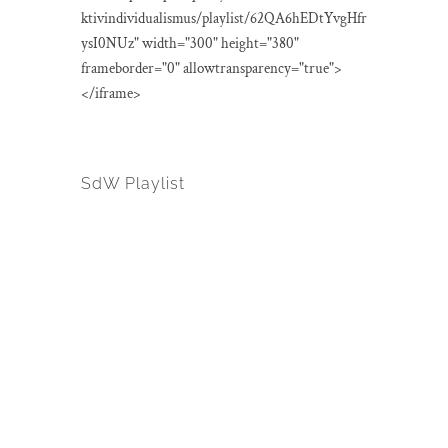
ktivindividualismus/playlist/62QA6hEDtYvgHfr
ysI0NUz" width="300" height="380"
frameborder="0" allowtransparency="true">
</iframe>
SdW Playlist