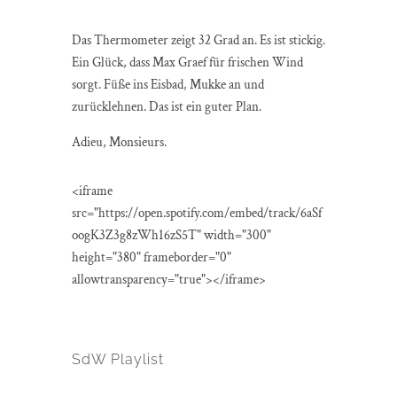
Das Thermometer zeigt 32 Grad an. Es ist stickig.
Ein Glück, dass Max Graef für frischen Wind
sorgt. Füße ins Eisbad, Mukke an und
zurücklehnen. Das ist ein guter Plan.
Adieu, Monsieurs.
<iframe
src="https://open.spotify.com/embed/track/6aSf
oogK3Z3g8zWh16zS5T" width="300"
height="380" frameborder="0"
allowtransparency="true"></iframe>
SdW Playlist