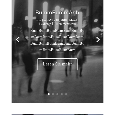
BummBummAhh
von
Jan
|
März 10, 2018
|
Musik
,
Playlisten
| 0 Kommentieren
BumBumBumBumBumBumBu
mBumBumBumBumBumBum
BumBumBumBumBumBumBu
mBumBumBumBum
Lesen Sie mehr