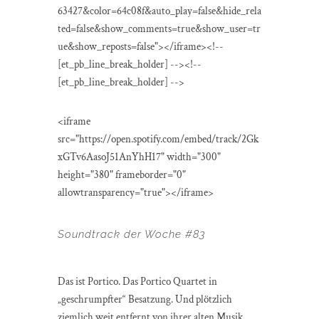
63427&color=64c08f&auto_play=false&hide_rela
ted=false&show_comments=true&show_user=tr
ue&show_reposts=false"></iframe><!--
[et_pb_line_break_holder] --><!--
[et_pb_line_break_holder] -->
<iframe
src="https://open.spotify.com/embed/track/2Gk
xGTv6AasoJ51AnYhH17" width="300"
height="380" frameborder="0"
allowtransparency="true"></iframe>
Soundtrack der Woche #83
Das ist Portico. Das Portico Quartet in
„geschrumpfter“ Besatzung. Und plötzlich
ziemlich weit entfernt von ihrer alten Musik,