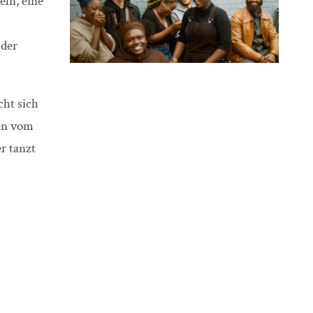
eln, eine
Oder
ht sich
en vom
r tanzt