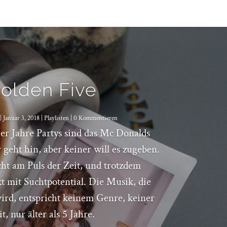
olden Five
|
Januar 3, 2018
|
Playlisten
| 0 Kommentieren
er Jahre Partys sind das Mc Donalds
r geht hin, aber keiner will es zugeben.
ht am Puls der Zeit, und trotzdem
kt mit Suchtpotential. Die Musik, die
wird, entspricht keinem Genre, keiner
it, nur älter als 5 Jahre.