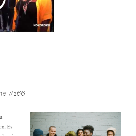
he #166
u
en. Es