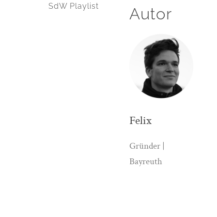
SdW Playlist
Autor
Felix
Gründer |
Bayreuth