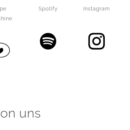
pe
Spotify
Instagram
hine
von uns