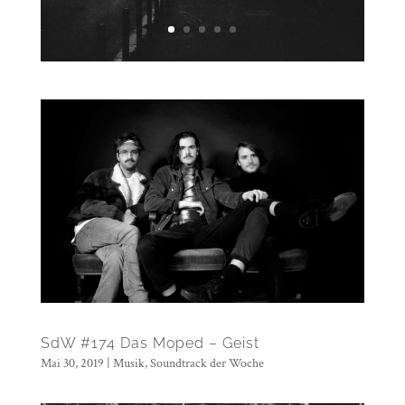
SdW #174 Das Moped – Geist
Mai 30, 2019
|
Musik
,
Soundtrack der Woche