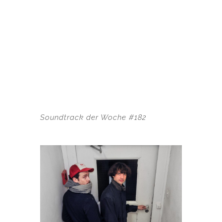
Soundtrack der Woche #182