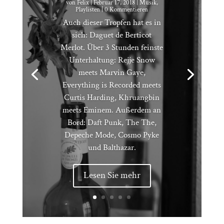
von
Felix
|
Februar 17, 2018
|
Musik
,
Playlisten
| 0 Kommentieren
Auch dieser Tropfen hat es in
sich: Daguet de Berticot
Merlot. Über 3 Stunden feinste
Unterhaltung: Rejje Snow
meets Marvin Gaye,
Everything is Recorded meets
Curtis Harding, Khruangbin
meets Eminem. Außerdem an
Bord: Daft Punk, The The,
Depeche Mode, Cosmo Pyke
und Balthazar.
Lesen Sie mehr