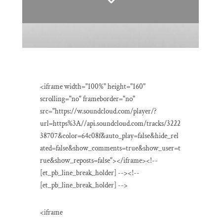
<iframe width="100%" height="160"
scrolling="no" frameborder="no"
src="https://w.soundcloud.com/player/?
url=https%3A//api.soundcloud.com/tracks/3222
38707&color=64c08f&auto_play=false&hide_rel
ated=false&show_comments=true&show_user=t
rue&show_reposts=false"></iframe><!--
[et_pb_line_break_holder] --><!--
[et_pb_line_break_holder] -->
<iframe