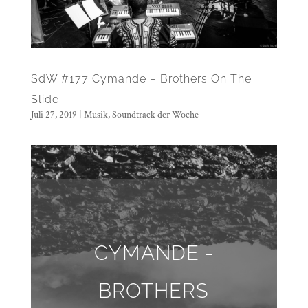
SdW #177 Cymande – Brothers On The
Slide
Juli 27, 2019
|
Musik
,
Soundtrack der Woche
CYMANDE -
BROTHERS