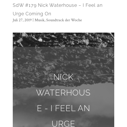
SdW #179 Nick Waterhouse – I Feel an
Urge Coming On
Juli 27, 2019
|
Musik
,
Soundtrack der Woche
NICK
WATERHOUS
E - I FEEL AN
URGE