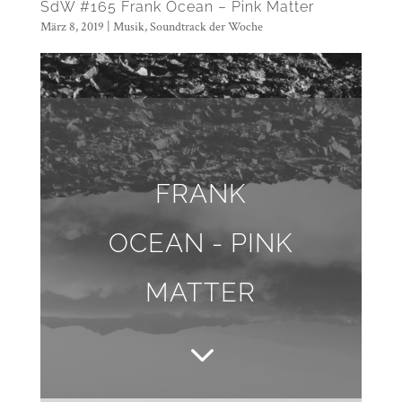
SdW #165 Frank Ocean – Pink Matter
März 8, 2019
|
Musik
,
Soundtrack der Woche
FRANK
OCEAN - PINK
MATTER
3