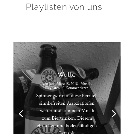
Playlisten von uns
Wulle
von
Jan
|
März 15, 2018
|
Musik
,
Playlisten
| 0 Kommentieren
Spinnen wir nun diese herrlich
sinnbefreiten Assoziationen
weiter und sammeln Musik
zum Biertrinken. Diesem
ehrlichen und bodenständigen
Getränk.