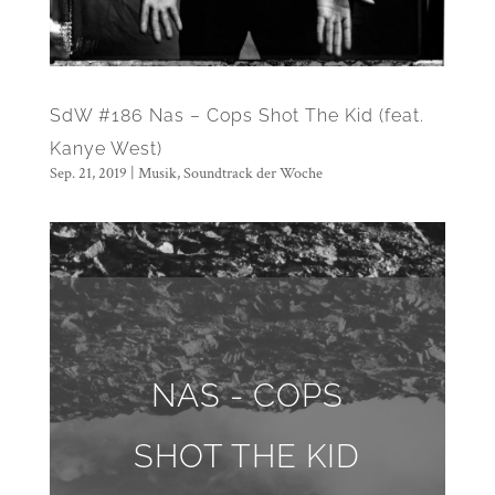
SdW #186 Nas – Cops Shot The Kid (feat.
Kanye West)
Sep. 21, 2019
|
Musik
,
Soundtrack der Woche
NAS - COPS
SHOT THE KID