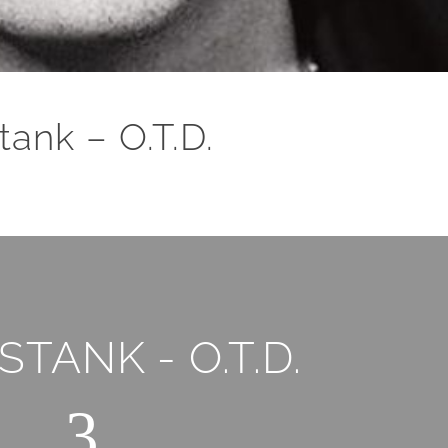
ank – O.T.D.
STANK - O.T.D.
3